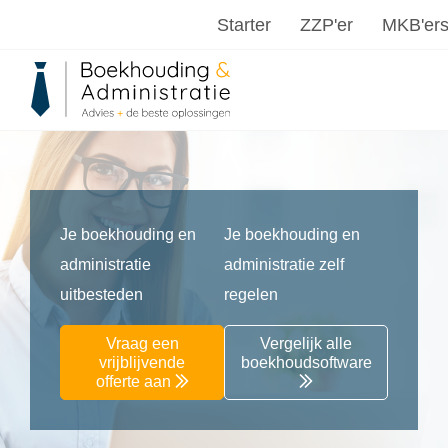
Starter
ZZP'er
MKB'er
Je boekhouding en
Je boekhouding en
administratie
administratie zelf
uitbesteden
regelen
Vraag een
Vergelijk alle
vrijblijvende
boekhoudsoftware
offerte aan