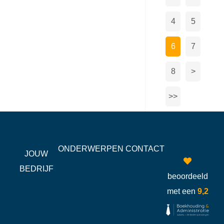
4
5
6
7
8
>
>>
ONDERWERPEN
CONTACT
JOUW
BEDRIJF
beoordeeld
met een
9,2