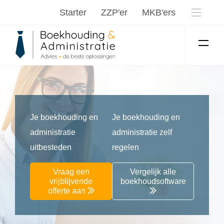
Starter
ZZP'er
MKB'ers
Je boekhouding en
Je boekhouding en
administratie
administratie zelf
uitbesteden
regelen
Vraag een
Vergelijk alle
vrijblijvende
boekhoudsoftware
offerte aan