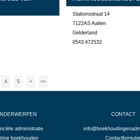
Stationsstraat 14
7122AS Aalten
n
Gelderland
0543 472532
4
5
>
>>
NDERWERPEN
CONTACT
nciële administratie
info@boekhoudingenadmin
line boekhouden
Contactformulie