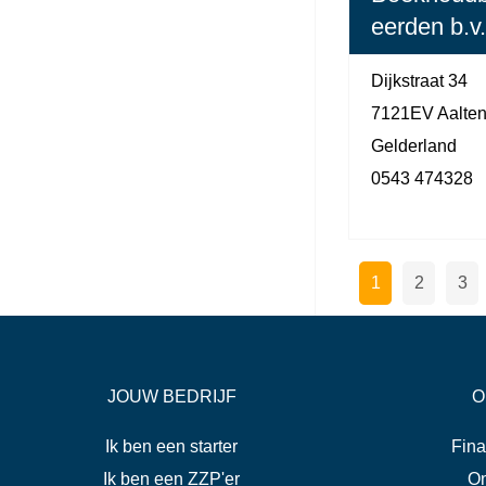
eerden b.v.
Dijkstraat 34
7121EV Aalte
Gelderland
0543 474328
1
2
3
JOUW BEDRIJF
O
Ik ben een starter
Fina
Ik ben een ZZP'er
On