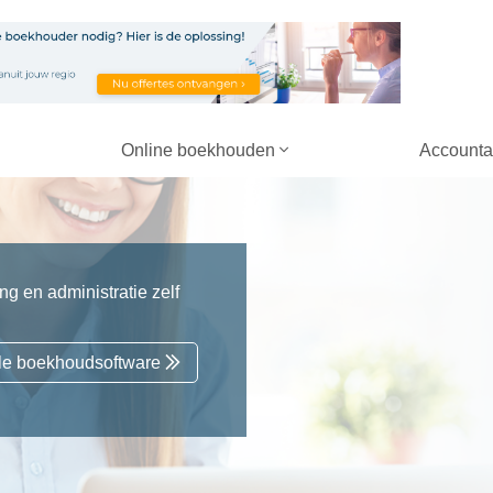
Online boekhouden
Accounta
g en administratie zelf
alle boekhoudsoftware