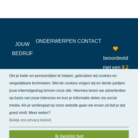
ONDERWERPEN
CONTACT
JOUW
BEDRIJF
beoordeeld
met een
9,2
Om je beter en persoonlijker te helpen, gebruiken wij cookies en
vergelijkbare technieken. Met de cookies volgen wij en derde partijen
jouw internetgedrag binnen onze site.
Hiermee tonen we advertenties
op basis van jouw interesse en kun je informatie delen via social
media. Als je verdergaat op onze website gaan we ervan uit dat je dat
goed vindt. Meer weten?
© Copyright 2026 - Boekhouding en Administratie |
Bekijk ons privacy beleid
.
Bevriende websites
|
Privacy & Disclaimer
|
Sitemap
Ik begrijp het
Boekhoudsoftware nodig?