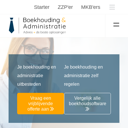
Starter
ZZP'er
MKB'ers
Je boekhouding en
Je boekhouding en
administratie
administratie zelf
uitbesteden
regelen
Vraag een
Vergelijk alle
vrijblijvende
boekhoudsoftware
offerte aan