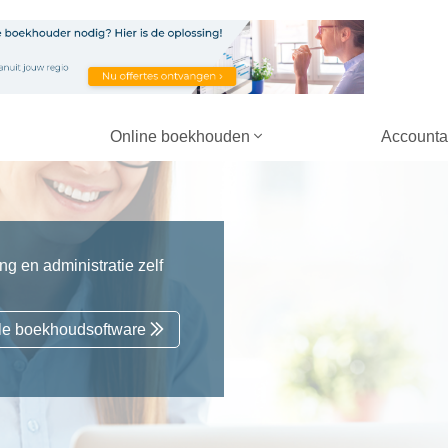
Online boekhouden
Accounta
g en administratie zelf
alle boekhoudsoftware