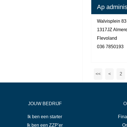
Ap adminis
Walvisplein 83
1317JZ Almer
Flevoland
036 7850193
<<
<
2
JOUW BEDRIJF
O
Ik ben een starter
Fina
Ik ben een ZZP'er
On