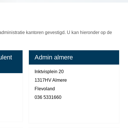
administratie kantoren gevestigd. U kan hieronder op de
ulent
Admin almere
Inktvisplein 20
1317HV Almere
Flevoland
036 5331660