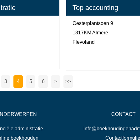
tratie
Top accounting
Oesterplantsoen 9
e
1317KM Almere
Flevoland
3
4
5
6
>
>>
NDERWERPEN
CONTACT
nciële administratie
info@boekhoudingenadmin
line boekhouden
Contactformulie