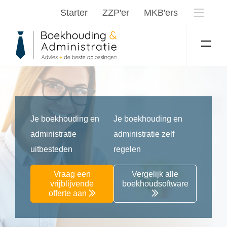
Starter
ZZP'er
MKB'ers
Je boekhouding en
Je boekhouding en
administratie
administratie zelf
uitbesteden
regelen
Vraag een
Vergelijk alle
vrijblijvende
boekhoudsoftware
offerte aan