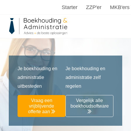
Starter
ZZP'er
MKB'ers
Je boekhouding en
Je boekhouding en
administratie
administratie zelf
uitbesteden
regelen
Vraag een
Vergelijk alle
vrijblijvende
boekhoudsoftware
offerte aan