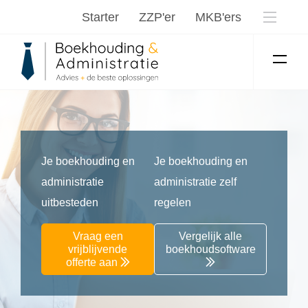
Starter
ZZP'er
MKB'ers
Je boekhouding en
Je boekhouding en
administratie
administratie zelf
uitbesteden
regelen
Vraag een
Vergelijk alle
vrijblijvende
boekhoudsoftware
offerte aan