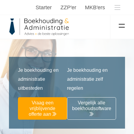
Starter
ZZP'er
MKB'ers
Je boekhouding en
Je boekhouding en
administratie
administratie zelf
uitbesteden
regelen
Vraag een
Vergelijk alle
vrijblijvende
boekhoudsoftware
offerte aan