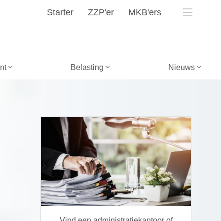
Starter
ZZP'er
MKB'ers
nt
Belasting
Nieuws
Vind een administratiekantoor of