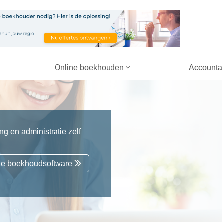
Online boekhouden
Accounta
g en administratie zelf
alle boekhoudsoftware