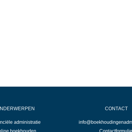
NDERWERPEN
CONTACT
nciële administratie
info@boekhoudingenadmin
line boekhouden
Contactformulie