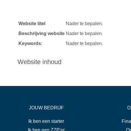
Website titel
Nader te bepalen.
Beschrijving website
Nader te bepalen.
Keywords:
Nader te bepalen.
Website inhoud
JOUW BEDRIJF
O
Ik ben een starter
Fina
Ik ben een ZZP'er
On